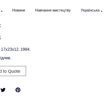
Новини
Навчання мистецтву
Українська
є
$
 17х23х12. 1994.
відлив.
d to Quote