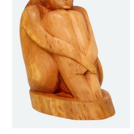
“Та”, що дивиться на зорі
25000
$