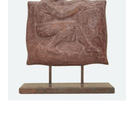
A woman embroidered on a feather-bed
with crosses a guelder rose…
4800
$