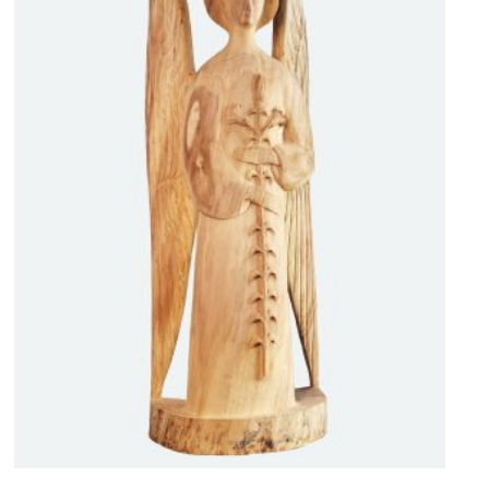
Архангел Гавриїл
7000
$